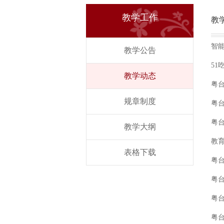
教学工作
教
智
教学公告
51
教学动态
粤台
规章制度
粤
粤
教学大纲
教
表格下载
粤台
粤台
粤台
粤台